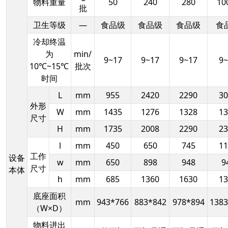
物料重量
50
240
280
10
批
卫生等级
—
食品级
食品级
食品级
食
冷却终温
为
min/
9~17
9~17
9~17
9~
10℃~15℃
批次
时间
L
mm
955
2420
2290
30
外形
W
mm
1435
1276
1328
13
尺寸
H
mm
1735
2008
2290
23
l
mm
450
650
745
11
工作
设备
w
mm
650
898
948
9
尺寸
本体
h
mm
685
1360
1630
13
底座面积
mm
943*766
883*842
978*894
1383
（W×D）
物料进出