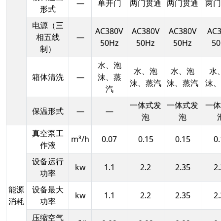
—
单开门
两门贯通
两门贯通
两门
形式
电源（三
AC380V
AC380V
AC380V
AC3
相五线
—
50Hz
50Hz
50Hz
50
制）
水、泡
水、泡
水、泡
水
箱体清洗
—
沫、蒸
沫、蒸汽
沫、蒸汽
沫、
汽
一体式发
一体式发
一体
保温形式
—
—
泡
泡
真空泵工
m³/h
0.07
0.15
0.15
0.
作液
设备运行
kw
1.1
2.2
2.35
2.
功率
能源
设备最大
kw
1.1
2.2
2.35
2.
消耗
功率
压缩空气