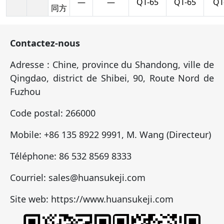
—
—
QT-65
QT-65
QT
同方
Contactez-nous
Adresse : Chine, province du Shandong, ville de
Qingdao, district de Shibei, 90, Route Nord de
Fuzhou
Code postal: 266000
Mobile: +86 135 8922 9991, M. Wang (Directeur)
Téléphone: 86 532 8569 8333
Courriel: sales@huansukeji.com
Site web: https://www.huansukeji.com