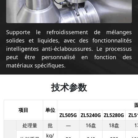
Supporte le refroidissement de mélanges
solides et liquides, avec des fonctionnalités
intelligentes anti-éclaboussures. Le processus
peut être personnalisé en fonction des
matériaux spécifiques.
技术参数
项目
单位
ZL505G
ZL5240G
ZL5280G
ZL5
处理量
批
—
16盘
18盘
1
kg/