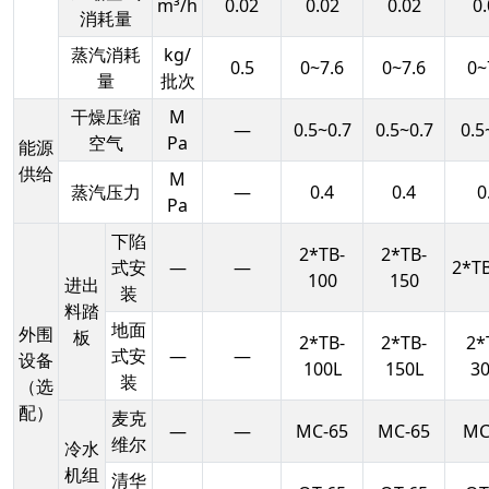
m³/h
0.02
0.02
0.02
0.
消耗量
蒸汽消耗
kg/
0.5
0~7.6
0~7.6
0~
量
批次
干燥压缩
M
—
0.5~0.7
0.5~0.7
0.5
空气
Pa
能源
供给
M
蒸汽压力
—
0.4
0.4
0
Pa
下陷
2*TB-
2*TB-
式安
—
—
2*TB
100
150
进出
装
料踏
地面
外围
板
2*TB-
2*TB-
2*
式安
—
—
设备
100L
150L
30
装
（选
配）
麦克
—
—
MC-65
MC-65
MC
维尔
冷水
机组
清华