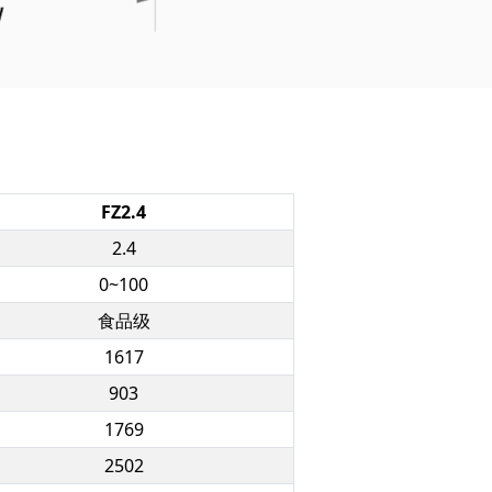
FZ2.4
2.4
0~100
食品级
1617
903
1769
2502