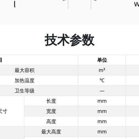
技术参数
目
单位
最大容积
m³
加热温度
℃
卫生等级
—
长度
mm
尺寸
宽度
mm
高度
mm
最大高度
mm