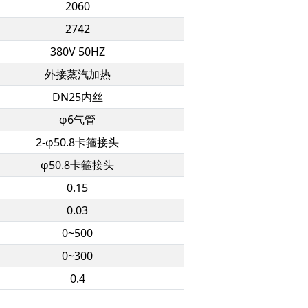
2060
2742
380V 50HZ
外接蒸汽加热
DN25内丝
φ6气管
2-φ50.8卡箍接头
φ50.8卡箍接头
0.15
0.03
0~500
0~300
0.4