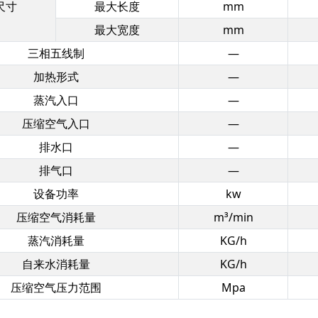
尺寸
最大长度
mm
最大宽度
mm
三相五线制
—
加热形式
—
蒸汽入口
—
压缩空气入口
—
排水口
—
排气口
—
设备功率
kw
压缩空气消耗量
m³/min
蒸汽消耗量
KG/h
自来水消耗量
KG/h
压缩空气压力范围
Mpa