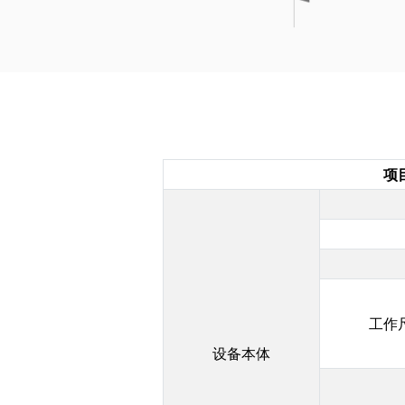
项
工作
设备本体