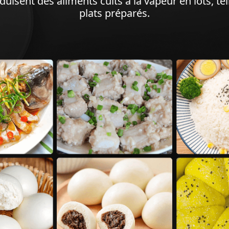
uisent des aliments cuits à la vapeur en lots, tell
plats préparés.