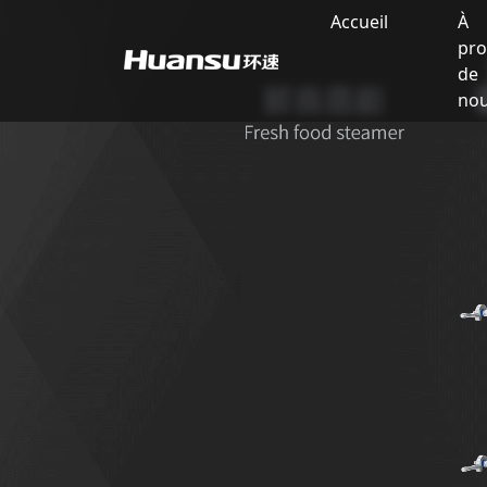
Accueil
À
pr
de
no