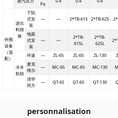
蒸汽压力
0.4
0.4
0.4
Pa
下陷
式安
—
—
2*TB-61S
2*TB-62S
2*
进出
装
料踏
地面
板
2*TB-
2*TB-
外围
式安
—
—
2*
61SL
62SL
设备
装
（选
环速
—
ZL-65
ZL-65
ZL-130
配）
麦克
冷水
—
MC-65
MC-65
MC-130
M
维尔
机组
清华
—
QT-65
QT-65
QT-130
Q
同方
personnalisation