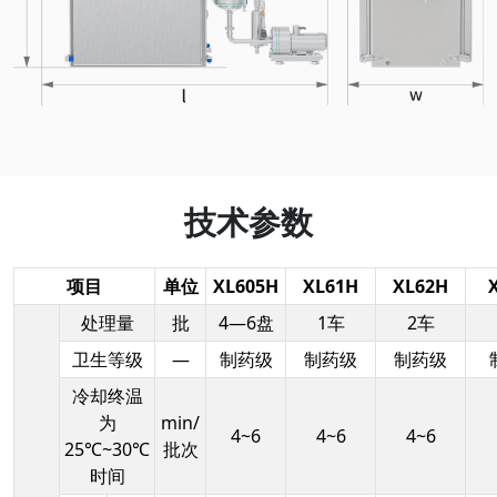
技术参数
项目
单位
XL605H
XL61H
XL62H
处理量
批
4—6盘
1车
2车
卫生等级
—
制药级
制药级
制药级
冷却终温
为
min/
4~6
4~6
4~6
25℃~30℃
批次
时间