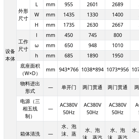
L
mm
955
2601
2689
外形
W
mm
1435
1330
1400
尺寸
H
mm
1735
2630
2667
l
mm
450
745
800
工作
ω
mm
650
948
1010
尺寸
设备
h
mm
685
1890
1950
本体
底座面积
mm
943*766
1038*894
1073*956
10
（W×D）
物料进出
—
单开门
两门贯通
两门贯通
形式
电源（三
AC380V
AC380V
AC380V
A
相五线
—
50Hz
50Hz
50Hz
制）
水、泡
水、泡
水、泡
水
箱体清洗
—
沫、蒸
沫、蒸汽
沫、蒸汽