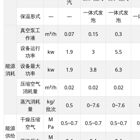
汽
一体式发
一体式发
保温形式
—
—
一
泡
泡
真空泵工
m³/h
0.07
0.15
0.3
作液
设备运行
kw
1.9
3
5.5
功率
能源
设备最大
kw
1.9
3.8
6.3
消耗
功率
压缩空气
m³/h
0.02
0.02
0.02
消耗量
蒸汽消耗
kg/
0.5
0~7.6
0~7.6
量
批次
干燥压缩
M
0.5~0.7
0.5~0.7
0.5~0.7
0
空气
Pa
能源
供给
M