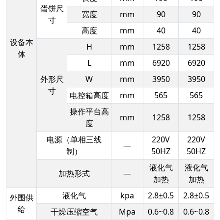
蛋饼尺
宽度
mm
90
90
寸
高度
mm
40
40
设备本
H
mm
1258
1258
体
L
mm
6920
6920
外形尺
W
mm
3950
3950
寸
电控箱高度
mm
565
565
操作平台高
mm
1258
1258
度
电源（单相三线
220V
220V
—
制）
50HZ
50HZ
液化气
液化气
加热形式
—
加热
加热
液化气
kpa
2.8±0.5
2.8±0.5
外围供
给
干燥压缩空气
Mpa
0.6~0.8
0.6~0.8