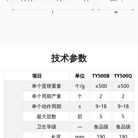
技术参数
项目
单位
TY500B
TY500Q
单个蛋饼重量
个/g
≤500
≤500
单个周期产量
个
2
2
单个动作周期
s
9~18
9~18
最大层数
层
5
5
卫生等级
—
食品级
食品级
长度
mm
190
190